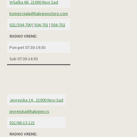
Vršačka 66, 21000 Novi Sad
komercijala@halogenstore.com
021/504-700
|
504-701
|
504-702
RADNO VREME:
Pon-pet 07:30-19:30
Sub 07:30-14:30
Jevrejska 14., 21000 Novi Sad
jevrejska@halogen.rs
021/66-13-121
RADNO VREME: