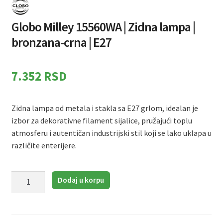
Globo Milley 15560WA | Zidna lampa |
bronzana-crna | E27
7.352
RSD
Zidna lampa od metala i stakla sa E27 grlom, idealan je
izbor za dekorativne filament sijalice, pružajući toplu
atmosferu i autentičan industrijski stil koji se lako uklapa u
različite enterijere.
Globo
Dodaj u korpu
Milley
15560WA
|