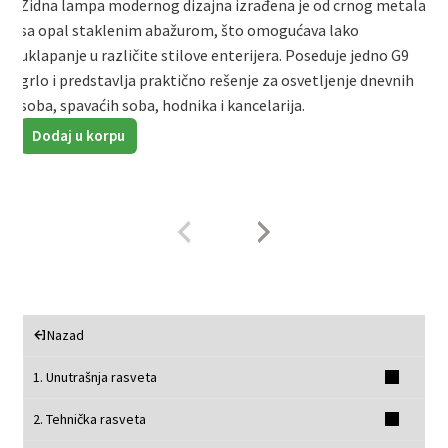
Zidna lampa modernog dizajna izrađena je od crnog metala
sa opal staklenim abažurom, što omogućava lako
Z
uklapanje u različite stilove enterijera. Poseduje jedno G9
E
grlo i predstavlja praktično rešenje za osvetljenje dnevnih
i
soba, spavaćih soba, hodnika i kancelarija.
Dodaj u korpu
Nazad
1. Unutrašnja rasveta
2. Tehnička rasveta