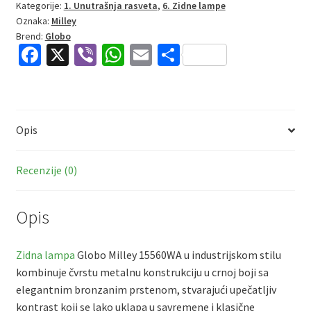
Zidna
Kategorije:
1. Unutrašnja rasveta
,
6. Zidne lampe
Oznaka:
Milley
lampa
Brend:
Globo
|
Fa
X
Vi
W
E
S
bronzana-
ce
b
h
m
h
crna
|
b
er
at
ai
ar
E27
o
sA
l
e
količina
Opis
o
p
k
p
Recenzije (0)
Opis
Zidna lampa
Globo Milley 15560WA u industrijskom stilu
kombinuje čvrstu metalnu konstrukciju u crnoj boji sa
elegantnim bronzanim prstenom, stvarajući upečatljiv
kontrast koji se lako uklapa u savremene i klasične