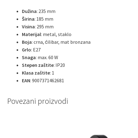
Dužina
: 235 mm
Širina
: 185 mm
Visina
: 295 mm
Materijal
: metal, staklo
Boja
: crna, ćilibar, mat bronzana
Grlo
: E27
Snaga
: max. 60 W
Stepen zaštite
: IP20
Klasa zaštite
: 1
EAN
: 9007371462681
Povezani proizvodi