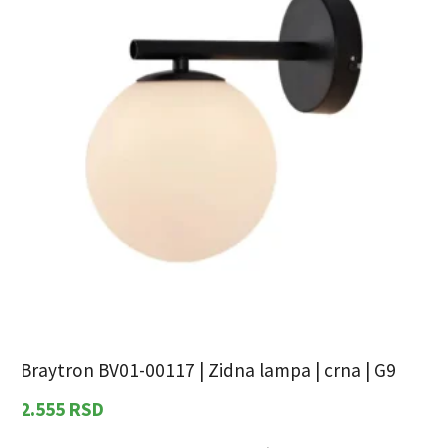
Braytron BV01-00117 | Zidna lampa | crna | G9
G
|
2.555
RSD