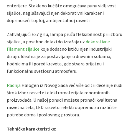
enterijere. Stakleno kućište omogućava punu vidljivost
sijalice, naglašavajući njen dekorativni karakter i
doprinoseći toploj, ambijentalnoj rasveti.
Zahvaljujući E27 grlu, lampa pruža fleksibilnost pri izboru
sijalice, a posebno dolazi do izražaja uz
dekorativne
filament sijalice
koje dodatno ističu njen industrijski
dizajn. Idealna je za postavljanje u dnevnim sobama,
hodnicima ili pored kreveta, gde stvara prijatnu i
funkcionalnu svetlosnu atmosferu.
Radnja
Halogen iz Novog Sada već više od tri decenije nudi
širok izbor rasvete i elektromaterijala renomiranih
proizvođača. U našoj ponudi možete pronaći kvalitetna
rasvetna tela, LED rasvetu i elektroopremu za različite
potrebe doma i poslovnog prostora.
Tehničke karakteristike
: