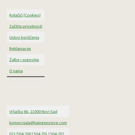
Kolačići (Cookies)
Zaštita privatnosti
Uslovi korišćenja
Reklamacije
Žalbe i sugestije
O nama
Vršačka 66, 21000 Novi Sad
komercijala@halogenstore.com
021/504-700
|
504-701
|
504-702