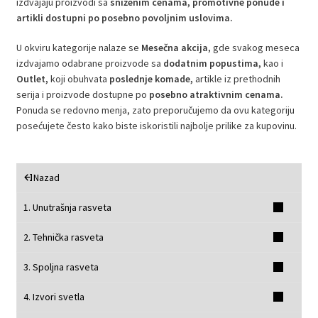
izdvajaju proizvodi sa
sniženim cenama,
promotivne ponude i
artikli dostupni po posebno povoljnim uslovima.
U okviru kategorije nalaze se
Mesečna akcija
, gde svakog meseca
izdvajamo odabrane proizvode sa
dodatnim popustima,
kao i
Outlet,
koji obuhvata
poslednje komade,
artikle iz prethodnih
serija i proizvode dostupne po
posebno atraktivnim cenama.
Ponuda se redovno menja, zato preporučujemo da ovu kategoriju
posećujete često kako biste iskoristili najbolje prilike za kupovinu.
Nazad
1. Unutrašnja rasveta
2. Tehnička rasveta
3. Spoljna rasveta
4. Izvori svetla