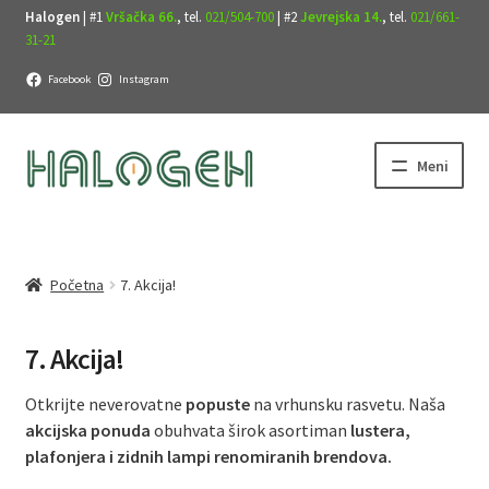
Halogen
| #1
Vršačka 66.
, tel.
021/504-700
| #2
Jevrejska 14.
, tel.
021/661-
31-21
Facebook
Instagram
Preskoči
Skoči
Meni
na
na
navigaciju
sadržaj
Početna
7. Akcija!
7. Akcija!
Otkrijte neverovatne
popuste
na vrhunsku rasvetu. Naša
akcijska ponuda
obuhvata širok asortiman
lustera,
plafonjera i zidnih lampi renomiranih brendova.