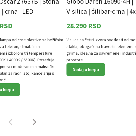
Oscar Z7637B | Stona
Globo Daren 16090-4H |
| crna | LED
Visilica | ćilibar-crna | 
RSD
28.290
RSD
 lampa od crne plastike sa bežičnim
Visilica sa četiri izvora svetlosti od met
za telefon, dimabilnim
stakla, obogaćena travertin elementim
jem i izborom tri temperature
grlima, idealna za savremene i industr
00K / 4000K / 6500K). Poseduje
prostore.
ajmera i moderan minimalistički
Dodaj u korpu
alan za radni sto, kancelariju ili
rić.
u korpu