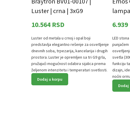
Braytron BV01-00107 |
Emos 
Luster | crna | 3xG9
lampa 
10.564
RSD
6.939
Luster od metala u crnoj i opal boji
LED stona
predstavlja elegantno rešenje za osvetljenje
punjačem 
dnevnih soba, trpezarija, kancelarija i drugih
osvetljen
prostora. Luster je opremljen sa tri G9 grla,
svetla (30
pružajući mogućnost odabira sijalica prema
funkciju t
željenom intenzitetu i temperaturi svetlosti.
dizajn, ide
noćni orma
Dodaj u korpu
Dodaj 