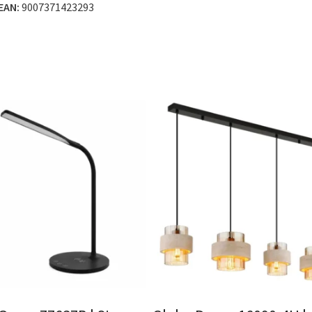
EAN:
9007371423293