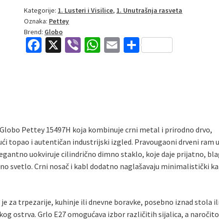
Visilica
Kategorije:
1. Lusteri i Visilice
,
1. Unutrašnja rasveta
Oznaka:
Pettey
|
Brend:
Globo
braon
Fa
X
Vi
W
E
S
|
ce
b
h
m
h
E27
količina
b
er
at
ai
ar
o
sA
l
e
o
p
k
p
Globo Pettey 15497H koja kombinuje crni metal i prirodno drvo,
ući topao i autentičan industrijski izgled. Pravougaoni drveni ram 
egantno uokviruje cilindrično dimno staklo, koje daje prijatno, bl
no svetlo. Crni nosač i kabl dodatno naglašavaju minimalistički k
 je za trpezarije, kuhinje ili dnevne boravke, posebno iznad stola il
kog ostrva. Grlo E27 omogućava izbor različitih sijalica, a naročit