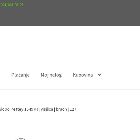
.
021/661-31-21
a
Plaćanje
Moj nalog
Kupovina
nalog
Kupovina
Globo Pettey 15497H | Visilica | braon | E27