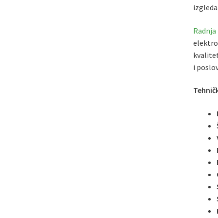
izgleda
Radnja
elektro
kvalite
i poslo
Tehničk