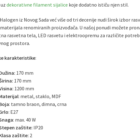
 uz
dekorativne filament sijalice
koje dodatno ističu njen stil.
Halogen iz Novog Sada već više od tri decenije nudi širok izbor rasv
materijala renomiranih proizvođača. U našoj ponudi možete pron
tna rasvetna tela, LED rasvetu i elektroopremu za različite potr
vnog prostora.
e karakteristike
:
Dužina:
170 mm
Širina:
170 mm
Visina:
1200 mm
Materijal
: metal, staklo, MDF
Boja
: tamno braon, dimna, crna
Grlo
: E27
Snaga
: max. 40 W
Stepen zaštite:
IP20
Klasa zaštite:
2