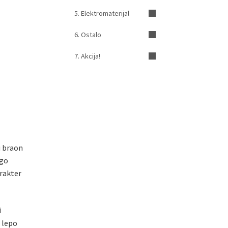
5. Elektromaterijal
6. Ostalo
7. Akcija!
u braon
ago
arakter
i
o lepo