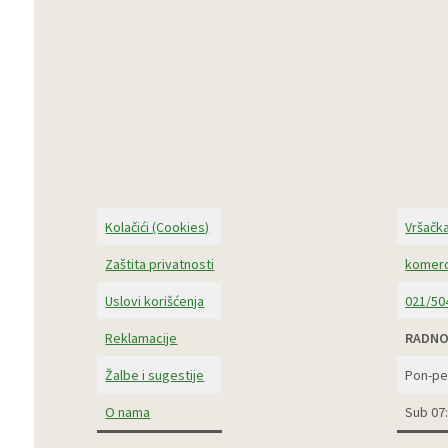
Kolačići (Cookies)
Vršačka
Zaštita privatnosti
komerc
Uslovi korišćenja
021/50
Reklamacije
RADNO
Žalbe i sugestije
Pon-pe
O nama
Sub 07