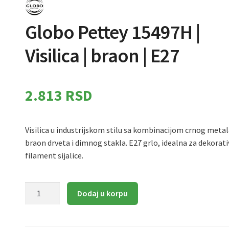
Globo Pettey 15497H |
Visilica | braon | E27
2.813
RSD
Visilica u industrijskom stilu sa kombinacijom crnog metal
braon drveta i dimnog stakla. E27 grlo, idealna za dekorat
filament sijalice.
Globo
Dodaj u korpu
Pettey
15497H
|