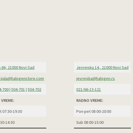
 66, 21000 Novi Sad
Jevrejska 14., 21000 Novi Sad
ijala@halogenstore.com
jevrejska@halogen.rs
4-700
|
504-701
|
504-702
021/66-13-121
 VREME:
RADNO VREME:
t 07:30-19:30
Pon-pet 08:00-20:00
:30-14:30
Sub 08:00-15:00