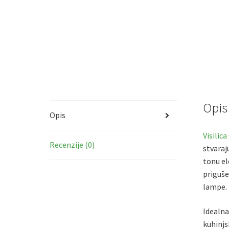
Opis
Opis
Visilica
Recenzije (0)
stvaraj
tonu el
priguše
lampe.
Idealna
kuhinjs