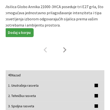
Visilica Globo Annika 21000-3HCA poseduje tri E27 grla, što
V
omogućava jednostavno prilagođavanje intenziteta i tipa
š
osvetljenja izborom odgovarajućih sijalica prema vašim
t
potrebama i ambijentu prostora.
v
Dodaj u korpu
Nazad
1. Unutrašnja rasveta
2. Tehnička rasveta
3. Spoljna rasveta