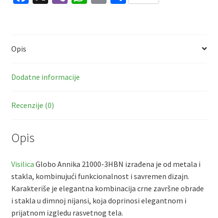
ce
b
h
m
h
3xE27
b
er
at
ai
ar
količina
o
sA
l
e
Opis
o
p
k
p
Dodatne informacije
Recenzije (0)
Opis
Visilica
Globo Annika 21000-3HBN izrađena je od metala i
stakla, kombinujući funkcionalnost i savremen dizajn.
Karakteriše je elegantna kombinacija crne završne obrade
i stakla u dimnoj nijansi, koja doprinosi elegantnom i
prijatnom izgledu rasvetnog tela.