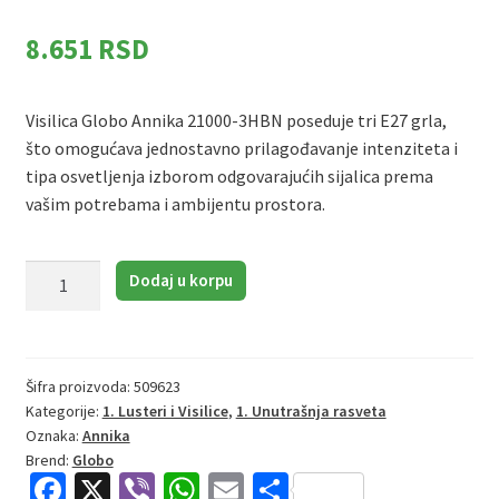
8.651
RSD
Visilica Globo Annika 21000-3HBN poseduje tri E27 grla,
što omogućava jednostavno prilagođavanje intenziteta i
tipa osvetljenja izborom odgovarajućih sijalica prema
vašim potrebama i ambijentu prostora.
Globo
Dodaj u korpu
Annika
21000-
3HBN
|
Šifra proizvoda:
509623
Kategorije:
1. Lusteri i Visilice
,
1. Unutrašnja rasveta
Visilica
Oznaka:
Annika
|
Brend:
Globo
crna
Fa
X
Vi
W
E
S
|