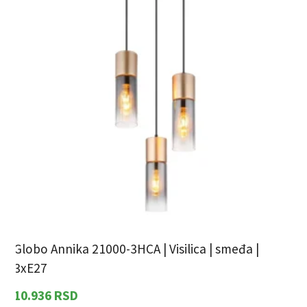
Globo Annika 21000-3HCA | Visilica | smeđa |
G
3xE27
10.936
RSD