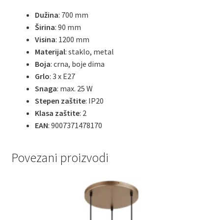
Dužina
: 700 mm
Širina
: 90 mm
Visina
: 1200 mm
Materijal
: staklo, metal
Boja
: crna, boje dima
Grlo
: 3 x E27
Snaga
: max. 25 W
Stepen zaštite
: IP20
Klasa zaštite
: 2
EAN
: 9007371478170
Povezani proizvodi