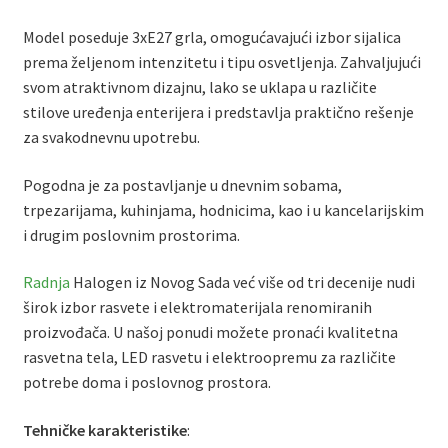
Model poseduje 3xE27 grla, omogućavajući izbor sijalica
prema željenom intenzitetu i tipu osvetljenja. Zahvaljujući
svom atraktivnom dizajnu, lako se uklapa u različite
stilove uređenja enterijera i predstavlja praktično rešenje
za svakodnevnu upotrebu.
Pogodna je za postavljanje u dnevnim sobama,
trpezarijama, kuhinjama, hodnicima, kao i u kancelarijskim
i drugim poslovnim prostorima.
Radnja
Halogen iz Novog Sada već više od tri decenije nudi
širok izbor rasvete i elektromaterijala renomiranih
proizvođača. U našoj ponudi možete pronaći kvalitetna
rasvetna tela, LED rasvetu i elektroopremu za različite
potrebe doma i poslovnog prostora.
Tehničke karakteristike
: