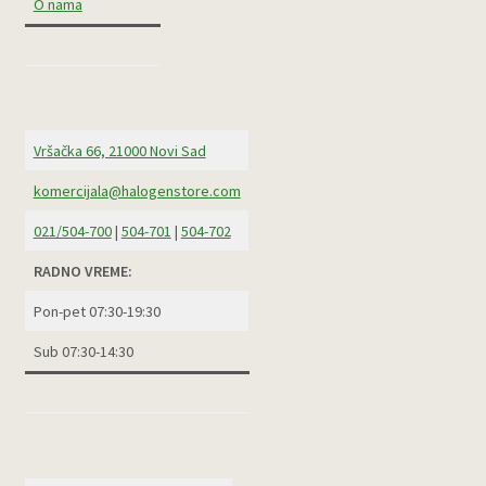
O nama
Vršačka 66, 21000 Novi Sad
komercijala@halogenstore.com
021/504-700
|
504-701
|
504-702
RADNO VREME:
Pon-pet 07:30-19:30
Sub 07:30-14:30