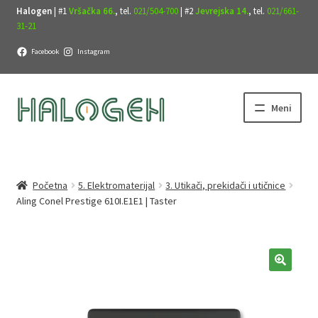
Halogen
| #1
Vršačka 66.
, tel.
021/504-700
| #2
Jevrejska 14.
, tel.
021/661-
31-21
Facebook
Instagram
Preskoči
Skoči
Meni
na
na
navigaciju
sadržaj
Početna
5. Elektromaterijal
3. Utikači, prekidači i utičnice
Aling Conel Prestige 610I.E1E1 | Taster