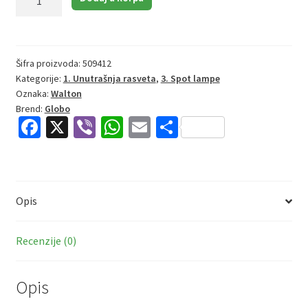
Walton
54318-
2
|
Šifra proizvoda:
509412
Kategorije:
1. Unutrašnja rasveta
,
3. Spot lampe
Spot
Oznaka:
Walton
lampa
Brend:
Globo
|
Fa
X
Vi
W
E
S
tamno
ce
b
h
m
h
braon
b
er
at
ai
ar
|
2xE14
o
sA
l
e
količina
Opis
o
p
k
p
Recenzije (0)
Opis