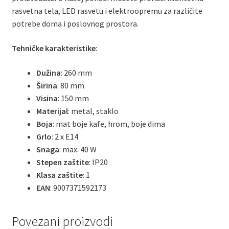
rasvetna tela, LED rasvetu i elektroopremu za različite
potrebe doma i poslovnog prostora.
Tehničke karakteristike
:
Dužina
: 260 mm
Širina
: 80 mm
Visina
: 150 mm
Materijal
: metal, staklo
Boja
: mat boje kafe, hrom, boje dima
Grlo
: 2 x E14
Snaga
: max. 40 W
Stepen zaštite
: IP20
Klasa zaštite
: 1
EAN
: 9007371592173
Povezani proizvodi