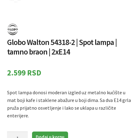
Globo Walton 54318-2 | Spot lampa |
tamno braon | 2xE14
2.599
RSD
Spot lampa donosi moderan izgled uz metalno kućište u
mat boji kafe i staklene abažure u boji dima. Sa dva E14 grla
pruža prijatno osvetljenje i lako se uklapa u različite
enterijere.
Globo
Dodaj u korpu