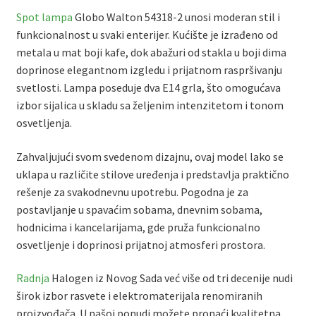
Spot lampa
Globo Walton 54318-2 unosi moderan stil i
funkcionalnost u svaki enterijer. Kućište je izrađeno od
metala u mat boji kafe, dok abažuri od stakla u boji dima
doprinose elegantnom izgledu i prijatnom raspršivanju
svetlosti. Lampa poseduje dva E14 grla, što omogućava
izbor sijalica u skladu sa željenim intenzitetom i tonom
osvetljenja.
Zahvaljujući svom svedenom dizajnu, ovaj model lako se
uklapa u različite stilove uređenja i predstavlja praktično
rešenje za svakodnevnu upotrebu. Pogodna je za
postavljanje u spavaćim sobama, dnevnim sobama,
hodnicima i kancelarijama, gde pruža funkcionalno
osvetljenje i doprinosi prijatnoj atmosferi prostora.
Radnja
Halogen iz Novog Sada već više od tri decenije nudi
širok izbor rasvete i elektromaterijala renomiranih
proizvođača. U našoj ponudi možete pronaći kvalitetna