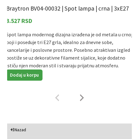
Braytron BV04-00032 | Spot lampa | crna | 3xE27
B
3.527
RSD
Spot lampa modernog dizajna izrađena je od metala u crnoj
S
boji i poseduje tri E27 grla, idealno za dnevne sobe,
b
kancelarije i poslovne prostore. Posebno atraktivan izgled
k
postiže se uz dekorativne filament sijalice, koje dodatno
p
ističu njen moderan stil i stvaraju prijatnu atmosferu.
i
Dodaj u korpu
Nazad