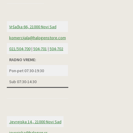
Vršačka 66, 21000 Novi Sad
komercijala@halogenstore.com
021/504-700
|
504-701
|
504-702
RADNO VREME:
Pon-pet 07:30-19:30
Sub 07:30-14:30
Jevrejska 14., 21000 Novi Sad
jevrejska@halogen.rs