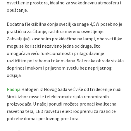
osvetljenje prostora, idealno za svakodnevnu atmosferu i
opuštanje.
Dodatna fleksibilna donja svetiljka snage 4,5W posebno je
praktična za čitanje, rad ili usmereno osvetljenje.
Zahvaljujući zasebnim prekidačima na lampi, obe svetiljke
mogu se koristiti nezavisno jedna od druge, što
omogućava veću funkcionalnost i prilagođavanje
različitim potrebama tokom dana. Satenska obrada stakla
doprinosi mekom i prijatnom svetlu bez neprijatnog
odsjaja.
Radnja
Halogen iz Novog Sada već više od tri decenije nudi
širok izbor rasvete i elektromaterijala renomiranih
proizvođača. U našoj ponudi možete pronaći kvalitetna
rasvetna tela, LED rasvetu i elektroopremu za različite
potrebe doma i poslovnog prostora.