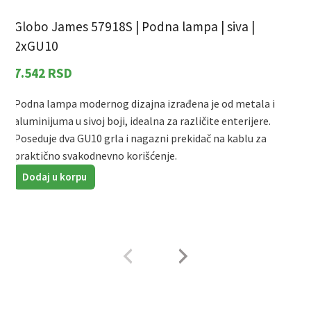
Globo James 57918S | Podna lampa | siva |
G
2xGU10
7.542
RSD
Podna lampa modernog dizajna izrađena je od metala i
P
aluminijuma u sivoj boji, idealna za različite enterijere.
a
Poseduje dva GU10 grla i nagazni prekidač na kablu za
P
praktično svakodnevno korišćenje.
p
Dodaj u korpu