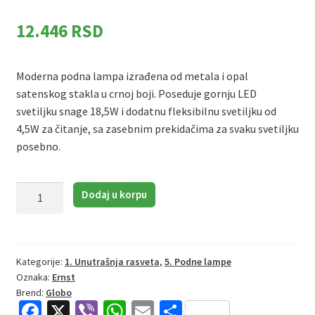
12.446
RSD
Moderna podna lampa izrađena od metala i opal
satenskog stakla u crnoj boji. Poseduje gornju LED
svetiljku snage 18,5W i dodatnu fleksibilnu svetiljku od
4,5W za čitanje, sa zasebnim prekidačima za svaku svetiljku
posebno.
Globo
Dodaj u korpu
Ernst
59092
|
Podna
Kategorije:
1. Unutrašnja rasveta
,
5. Podne lampe
Oznaka:
Ernst
lampa
Brend:
Globo
|
Fa
X
Vi
W
E
S
crna