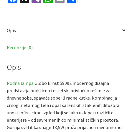
ce
b
h
m
h
|
LED
b
er
at
ai
ar
količina
o
sA
l
e
Opis
o
p
k
p
Recenzije (0)
Opis
Podna lampa
Globo Ernst 59092 modernog dizajna
predstavlja praktično i estetski privlačno rešenje za
dnevne sobe, spavaće sobe ili radne kutke. Kombinacija
crnog metalnog tela i opal satenskih staklenih difuzora
unosi sofisticiran izgled koji se lako uklapa u različite
enterijere – od savremenih do minimalističkih prostora.
Gornja svetiljka snage 18,5W pruža prijatno i ravnomerno