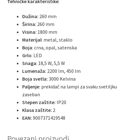
Tehničke karakteristike
:
Dužina:
260 mm
Širina:
260 mm
Visina:
1800 mm
Materijal
: metal, staklo
Boja
: crna, opal, satenska
Grlo
: LED
Snaga
: 18,5 W, 5,5 W
Lumenaža:
2200 lm, 450 lm
Boja svetla:
3000 Kelvina
Paljenje:
prekidač na lampi za svaku svetiljku
zaseban
Stepen zaštite:
IP20
Klasa zaštite:
2
EAN:
9007371419548
Povezani proizvodi