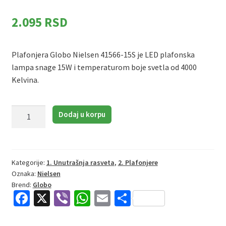
2.095
RSD
Plafonjera Globo Nielsen 41566-15S je LED plafonska
lampa snage 15W i temperaturom boje svetla od 4000
Kelvina.
Globo
Dodaj u korpu
Nielsen
41566-
15S
|
Kategorije:
1. Unutrašnja rasveta
,
2. Plafonjere
Oznaka:
Nielsen
Plafonjera
Brend:
Globo
|
Fa
X
Vi
W
E
S
crna
ce
b
h
m
h
|
LED