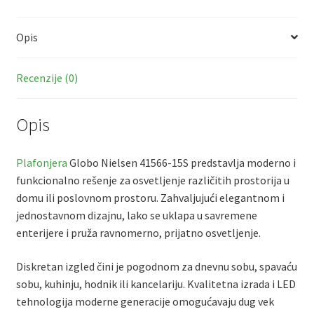
b
er
at
ai
ar
količina
o
sA
l
e
Opis
o
p
k
p
Recenzije (0)
Opis
Plafonjera
Globo Nielsen 41566-15S predstavlja moderno i
funkcionalno rešenje za osvetljenje različitih prostorija u
domu ili poslovnom prostoru. Zahvaljujući elegantnom i
jednostavnom dizajnu, lako se uklapa u savremene
enterijere i pruža ravnomerno, prijatno osvetljenje.
Diskretan izgled čini je pogodnom za dnevnu sobu, spavaću
sobu, kuhinju, hodnik ili kancelariju. Kvalitetna izrada i LED
tehnologija moderne generacije omogućavaju dug vek