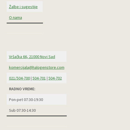
Žalbe i sugestije
O nama
Vršačka 66, 21000 Novi Sad
komercijala@halogenstore.com
021/504-700
|
504-701
|
504-702
RADNO VREME:
Pon-pet 07:30-19:30
Sub 07:30-14:30