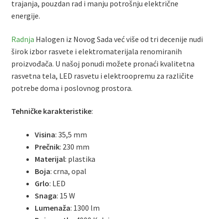
trajanja, pouzdan rad i manju potrošnju električne
energije.
Radnja
Halogen iz Novog Sada već više od tri decenije nudi
širok izbor rasvete i elektromaterijala renomiranih
proizvođača. U našoj ponudi možete pronaći kvalitetna
rasvetna tela, LED rasvetu i elektroopremu za različite
potrebe doma i poslovnog prostora.
Tehničke karakteristike
:
Visina
: 35,5 mm
Prečnik
: 230 mm
Materijal
: plastika
Boja
: crna, opal
Grlo
: LED
Snaga
: 15 W
Lumenaža
: 1300 lm