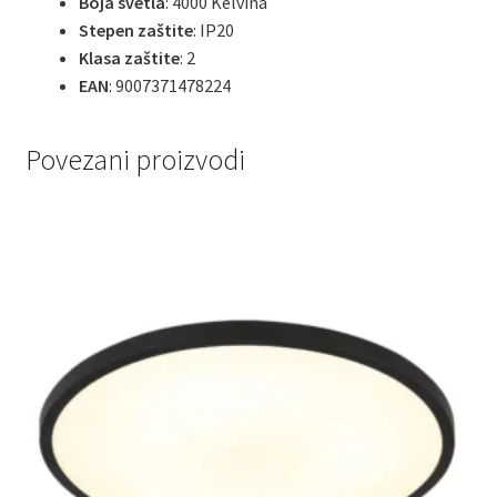
Boja svetla
: 4000 Kelvina
Stepen zaštite
: IP20
Klasa zaštite
: 2
EAN
: 9007371478224
Povezani proizvodi