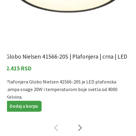
Globo Nielsen 41566-20S | Plafonjera | crna | LED
G
2.415
RSD
Plafonjera Globo Nielsen 41566-20S je LED plafonska
P
lampa snage 20W i temperaturom boje svetla od 4000
l
Kelvina.
K
Dodaj u korpu