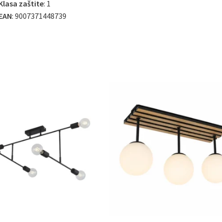
Klasa zaštite
: 1
EAN
: 9007371448739