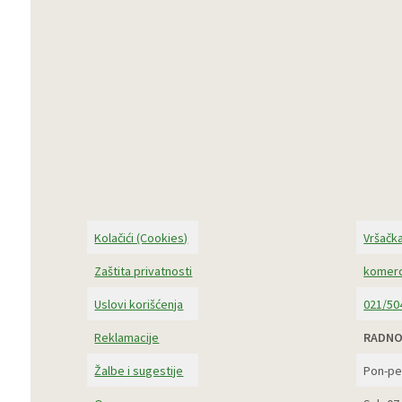
Kolačići (Cookies)
Vršačka
Zaštita privatnosti
komerc
Uslovi korišćenja
021/50
Reklamacije
RADNO
Žalbe i sugestije
Pon-pe