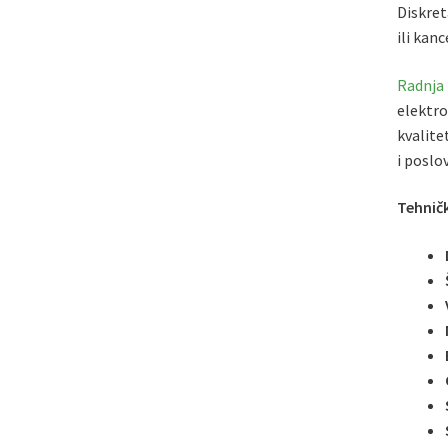
Diskret
ili kan
Radnja
elektro
kvalite
i poslo
Tehničk