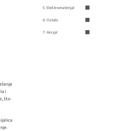
5. Elektromaterijal
6. Ostalo
7. Akcija!
ešenje
la i
e, što
ijalica
nje.