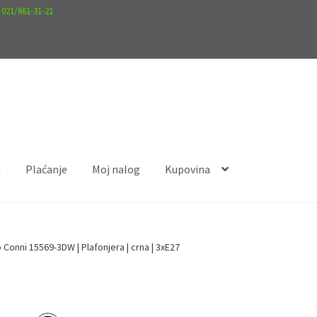
.
021/661-31-21
a
Plaćanje
Moj nalog
Kupovina
nalog
Kupovina
 Conni 15569-3DW | Plafonjera | crna | 3xE27