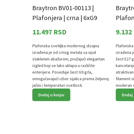
Braytron BV01-00113 |
Braytr
Plafonjera | crna | 6xG9
Plafon
11.497
RSD
9.132
Plafonska svetiljka modernog dizajna
Plafonska
izrađena je od crnog metala sa opal
izrađena j
staklenim abažurom, pružajući elegantan
šest E27 g
izgled koji se lako uklapa u različite
kancelari
enterijere. Poseduje šest G9 grla,
atraktivan
omogućavajući izbor sijalica prema željenoj
filament s
jačini i temperaturi svetlosti.
moderan st
Dodaj u korpu
Dodaj 