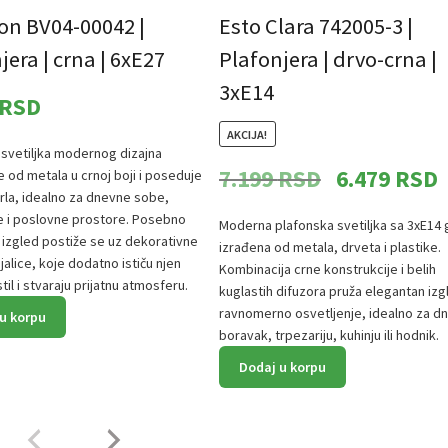
on BV04-00042 |
Esto Clara 742005-3 |
jera | crna | 6xE27
Plafonjera | drvo-crna |
3xE14
RSD
AKCIJA!
 svetiljka modernog dizajna
Originalna
T
7.199
RSD
6.479
RSD
e od metala u crnoj boji i poseduje
rla, idealno za dnevne sobe,
cena
c
je i poslovne prostore. Posebno
Moderna plafonska svetiljka sa 3xE14 
je
j
 izgled postiže se uz dekorativne
izrađena od metala, drveta i plastike.
bila:
6
ijalice, koje dodatno ističu njen
Kombinacija crne konstrukcije i belih
il i stvaraju prijatnu atmosferu.
7.199 RSD.
kuglastih difuzora pruža elegantan izgl
ravnomerno osvetljenje, idealno za d
u korpu
boravak, trpezariju, kuhinju ili hodnik.
Dodaj u korpu