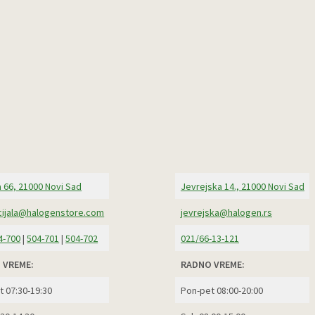
 66, 21000 Novi Sad
Jevrejska 14., 21000 Novi Sad
ijala@halogenstore.com
jevrejska@halogen.rs
4-700
|
504-701
|
504-702
021/66-13-121
 VREME:
RADNO VREME:
t 07:30-19:30
Pon-pet 08:00-20:00