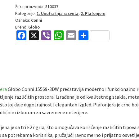
|
Šifra proizvoda:
510037
Kategorije:
1. Unutrašnja rasveta
,
2. Plafonjere
Plafonjera
Oznaka:
Conni
|
Brend:
Globo
crna
Fa
X
Vi
W
E
S
|
ce
b
h
m
h
3xE27
b
er
at
ai
ar
količina
o
sA
l
e
o
p
k
p
jera
Globo Conni 15569-3DW predstavlja moderno i funkcionalno r
tljenje različitih prostora. Izrađena je od kvalitetnog stakla, meta
 što joj daje dugotrajnost i elegantan izgled. Plafonjera je crne boj
 odličnim izborom za savremene enterijere.
ena je sa tri E27 grla, što omogućava korišćenje različitih tipova s
u sa potrebama korisnika, pružajući ravnomerno i prijatno osvetlje