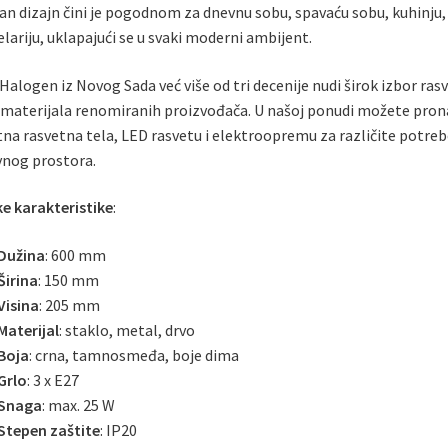
an dizajn čini je pogodnom za dnevnu sobu, spavaću sobu, kuhinju,
celariju, uklapajući se u svaki moderni ambijent.
Halogen iz Novog Sada već više od tri decenije nudi širok izbor rasv
materijala renomiranih proizvođača. U našoj ponudi možete pron
tna rasvetna tela, LED rasvetu i elektroopremu za različite potr
vnog prostora.
e karakteristike
:
Dužina
: 600 mm
Širina
: 150 mm
Visina
: 205 mm
Materijal
: staklo, metal, drvo
Boja
: crna, tamnosmeđa, boje dima
Grlo
: 3 x E27
Snaga
: max. 25 W
Stepen zaštite
: IP20