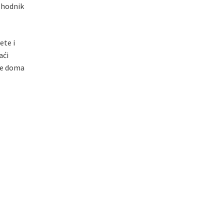
 hodnik
ete i
aći
ebe doma