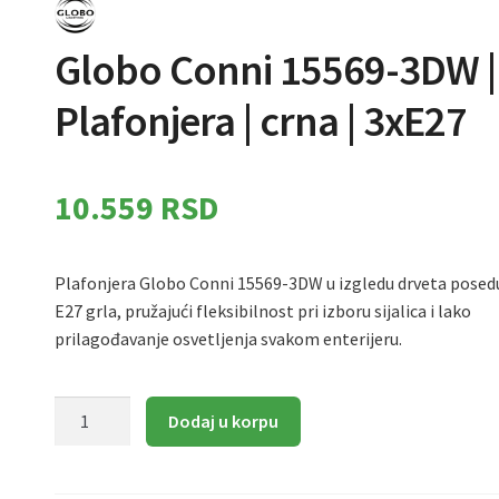
Globo Conni 15569-3DW |
Plafonjera | crna | 3xE27
10.559
RSD
Plafonjera Globo Conni 15569-3DW u izgledu drveta posedu
E27 grla, pružajući fleksibilnost pri izboru sijalica i lako
prilagođavanje osvetljenja svakom enterijeru.
Globo
Dodaj u korpu
Conni
15569-
3DW