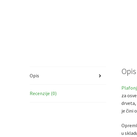
Opis
Opis
Plafon
Recenzije (0)
za osve
drveta,
je čini
Opremlj
u sklad