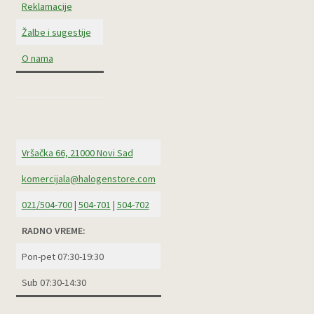
Reklamacije
Žalbe i sugestije
O nama
Vršačka 66, 21000 Novi Sad
komercijala@halogenstore.com
021/504-700
|
504-701
|
504-702
RADNO VREME:
Pon-pet 07:30-19:30
Sub 07:30-14:30