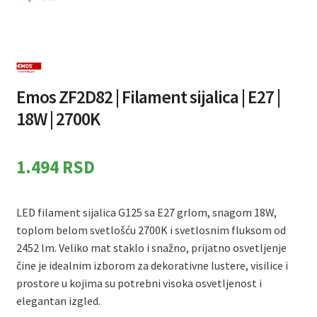
Emos ZF2D82 | Filament sijalica | E27 |
18W | 2700K
1.494
RSD
LED filament sijalica G125 sa E27 grlom, snagom 18W,
toplom belom svetlošću 2700K i svetlosnim fluksom od
2452 lm. Veliko mat staklo i snažno, prijatno osvetljenje
čine je idealnim izborom za dekorativne lustere, visilice i
prostore u kojima su potrebni visoka osvetljenost i
elegantan izgled.