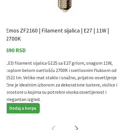
Emos ZF2160 | Filament sijalica | E27 | 11W |
E
2700K
690
RSD
LED filament sijalica G125 sa E27 grlom, snagom 11W,
L
toplom belom svetlošću 2700K i svetlosnim fluksom od
s
1521 lm. Veliko mat staklo i snažno, prijatno osvetljenje
4
čine je idealnim izborom za dekorativne lustere, visilice i
o
prostore u kojima su potrebni visoka osvetljenost i
l
elegantan izgled.
p
Dodaj u korpu