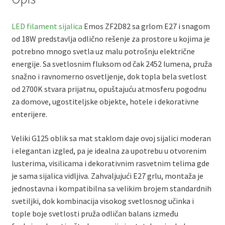
LED filament sijalica
Emos ZF2D82 sa grlom E27 i snagom
od 18W predstavlja odlično rešenje za prostore u kojima je
potrebno mnogo svetla uz malu potrošnju električne
energije. Sa svetlosnim fluksom od čak 2452 lumena, pruža
snažno i ravnomerno osvetljenje, dok topla bela svetlost
od 2700K stvara prijatnu, opuštajuću atmosferu pogodnu
za domove, ugostiteljske objekte, hotele i dekorativne
enterijere.
Veliki G125 oblik sa mat staklom daje ovoj sijalici moderan
i elegantan izgled, pa je idealna za upotrebu u otvorenim
lusterima, visilicama i dekorativnim rasvetnim telima gde
je sama sijalica vidljiva. Zahvaljujući E27 grlu, montaža je
jednostavna i kompatibilna sa velikim brojem standardnih
svetiljki, dok kombinacija visokog svetlosnog učinka i
tople boje svetlosti pruža odličan balans između