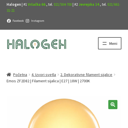
Halogen
| #1
Vršačka 66.
, tel.
021/504-700
| #2
Jevrejska 14.
, tel.
021/661-
31-21
Facebook
Instagram
Preskoči
Skoči
Meni
na
na
navigaciju
sadržaj
Početna
4. Izvori svetla
2. Dekorativne filament sijalice
Emos ZF2D82 | Filament sijalica | E27 | 18W | 2700K