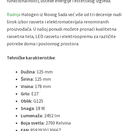
funkcionalnosti, uštede energije i estetskog izgleda.
Radnja
Halogen iz Novog Sada već više od tri decenije nudi
širok izbor rasvete i elektromaterijala renomiranih
proizvođača. U našoj ponudi možete pronaći kvalitetna
rasvetna tela, LED rasvetu i elektroopremu za različite
potrebe doma i poslovnog prostora.
Tehničke karakteristike
:
Dužina
: 125 mm
Širina:
125 mm
Visina
: 178 mm
Grlo
: E27
Oblik:
G125
Snaga
: 18 W
Lumenaža:
2452 lm
Boja svetla:
2700 Kelvina
EAN
:
8592920130667