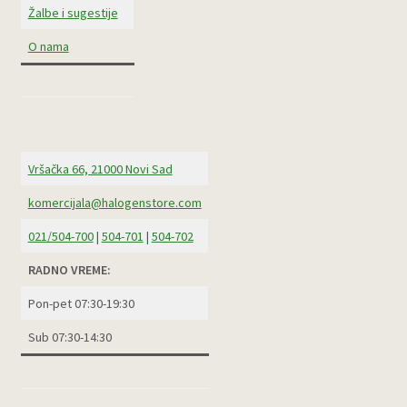
Žalbe i sugestije
O nama
Vršačka 66, 21000 Novi Sad
komercijala@halogenstore.com
021/504-700
|
504-701
|
504-702
RADNO VREME:
Pon-pet 07:30-19:30
Sub 07:30-14:30