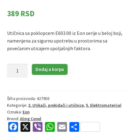
389
RSD
Utičnica sa poklopcem E603.00 iz Eon serije u beloj boji,
namenjena za sigurnu upotrebu u prostorima sa
povećanim uticajem spoljašnjih faktora.
Aling
Dodaj u korpu
Conel
Eon
E603.00
|
Šifra proizvoda:
427903
Kategorije:
3. Utikači, prekidači i utičnice
,
5. Elektromaterijal
Utičnica
Oznaka:
Eon
sa
Brend:
Aling Conel
poklopcem
Fa
X
Vi
W
E
S
količina
ce
b
h
m
h