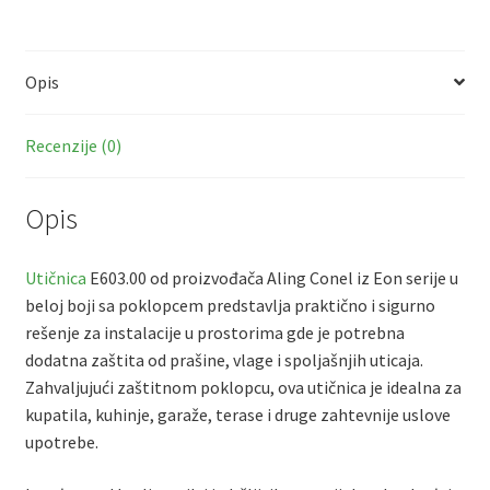
b
er
at
ai
ar
o
sA
l
e
Opis
o
p
k
p
Recenzije (0)
Opis
Utičnica
E603.00 od proizvođača Aling Conel iz Eon serije u
beloj boji sa poklopcem predstavlja praktično i sigurno
rešenje za instalacije u prostorima gde je potrebna
dodatna zaštita od prašine, vlage i spoljašnjih uticaja.
Zahvaljujući zaštitnom poklopcu, ova utičnica je idealna za
kupatila, kuhinje, garaže, terase i druge zahtevnije uslove
upotrebe.