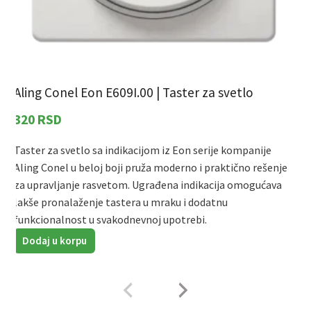
Aling Conel Eon E609I.00 | Taster za svetlo
A
320
RSD
Taster za svetlo sa indikacijom iz Eon serije kompanije
T
Aling Conel
u beloj boji pruža moderno i praktično rešenje
A
za upravljanje rasvetom. Ugrađena indikacija omogućava
U
lakše pronalaženje tastera u mraku i dodatnu
u
funkcionalnost u svakodnevnoj upotrebi.
Dodaj u korpu