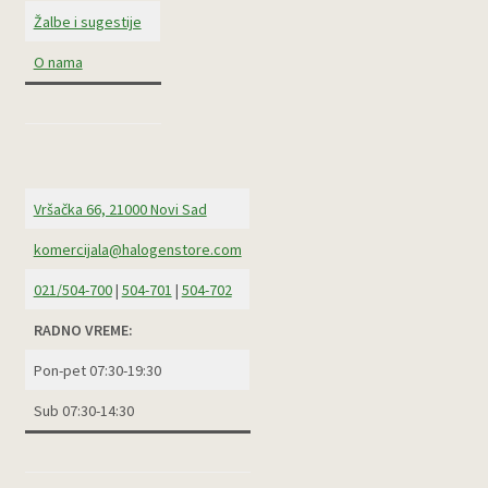
Žalbe i sugestije
O nama
Vršačka 66, 21000 Novi Sad
komercijala@halogenstore.com
021/504-700
|
504-701
|
504-702
RADNO VREME:
Pon-pet 07:30-19:30
Sub 07:30-14:30