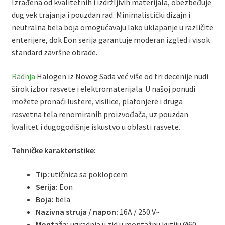
Izrađena od kvalitetnih i izdržljivih materijala, obezbeđuje
dug vek trajanja i pouzdan rad. Minimalistički dizajn i
neutralna bela boja omogućavaju lako uklapanje u različite
enterijere, dok Eon serija garantuje moderan izgled i visok
standard završne obrade.
Radnja
Halogen iz Novog Sada već više od tri decenije nudi
širok izbor rasvete i elektromaterijala. U našoj ponudi
možete pronaći lustere, visilice, plafonjere i druga
rasvetna tela renomiranih proizvođača, uz pouzdan
kvalitet i dugogodišnje iskustvo u oblasti rasvete.
Tehničke karakteristike
:
Tip:
utičnica sa poklopcem
Serija:
Eon
Boja:
bela
Nazivna struja / napon:
16A / 250 V~
Montaža:
ugradnja u zid u montažnu kutiju Ø60