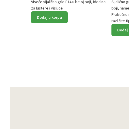
Viseće sijalično grlo E14 u beloj boji, idealno
Sijalično 
za lustere i visilice.
boji, name
Praktično 
Dodaj u korpu
različite 
Dodaj 