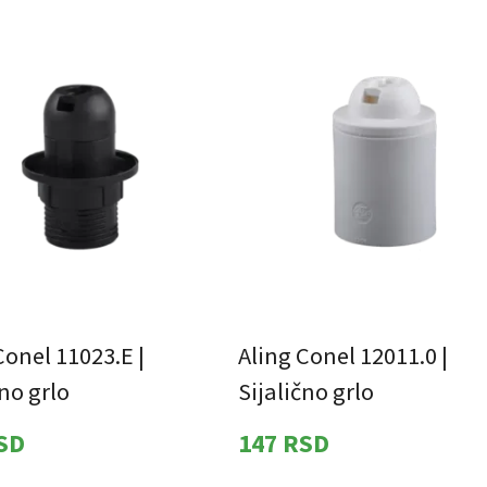
Conel 11023.E |
Aling Conel 12011.0 |
čno grlo
Sijalično grlo
SD
147
RSD