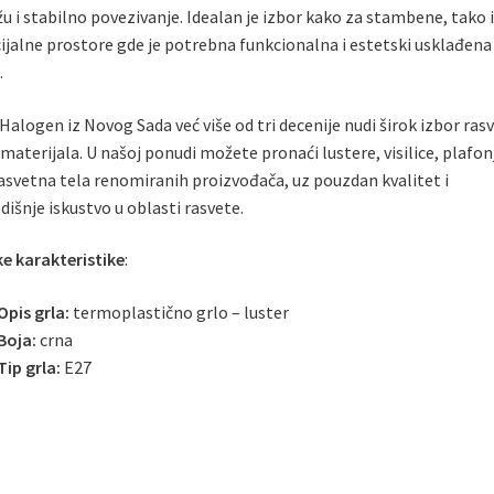
 i stabilno povezivanje. Idealan je izbor kako za stambene, tako i
jalne prostore gde je potrebna funkcionalna i estetski usklađena
.
Halogen iz Novog Sada već više od tri decenije nudi širok izbor rasv
materijala. U našoj ponudi možete pronaći lustere, visilice, plafonj
asvetna tela renomiranih proizvođača, uz pouzdan kvalitet i
išnje iskustvo u oblasti rasvete.
e karakteristike
:
Opis grla:
termoplastično grlo – luster
Boja:
crna
Tip grla:
E27