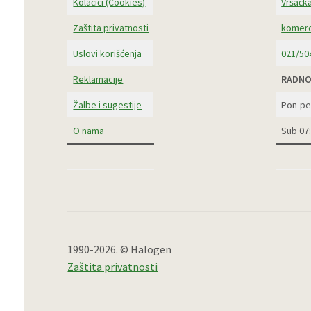
Kolačići (Cookies)
Vršačka
Zaštita privatnosti
komerc
Uslovi korišćenja
021/50
Reklamacije
RADNO
Žalbe i sugestije
Pon-pe
O nama
Sub 07
1990-2026. © Halogen
Zaštita privatnosti