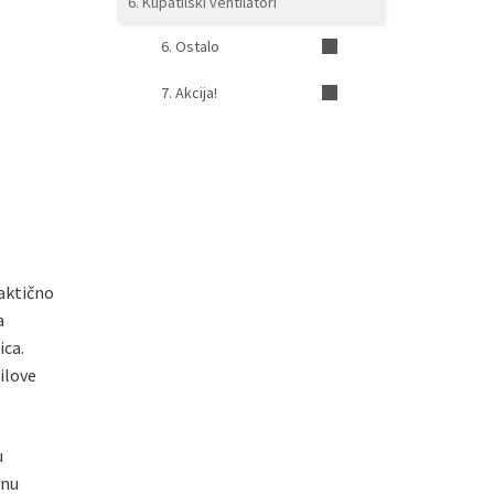
6. Kupatilski ventilatori
6. Ostalo
7. Akcija!
aktično
a
ica.
ilove
u
vnu