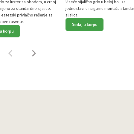
grlo za luster sa obodom, u crnoj
Viseće sijalično grlo u beloj boji za
njeno za standardne sijalice.
jednostavnu i sigurnu montažu standa
i estetski privlačno rešenje za
sijalica.
tipove rasvete.
Dodaj u korpu
u korpu