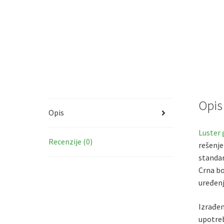
Opis
Opis
Luster 
Recenzije (0)
rešenje
standar
Crna bo
uređenj
Izrađen
upotreb