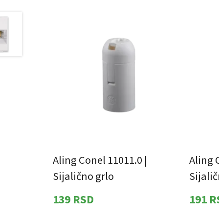
Aling Conel 11011.0 |
Aling 
Sijalično grlo
Sijali
139
RSD
191
R