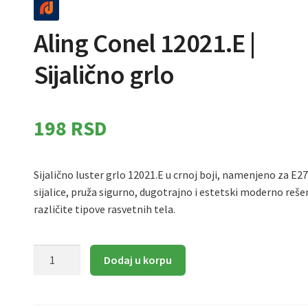
Aling Conel 12021.E |
Sijalično grlo
198
RSD
Sijalično luster grlo 12021.E u crnoj boji, namenjeno za E2
sijalice, pruža sigurno, dugotrajno i estetski moderno reše
različite tipove rasvetnih tela.
Aling
Dodaj u korpu
Conel
12021.E
|