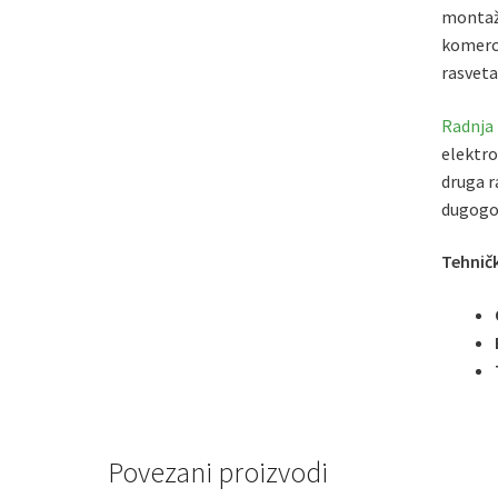
montažu
komerci
rasveta
Radnja
elektro
druga r
dugogod
Tehničk
Povezani proizvodi