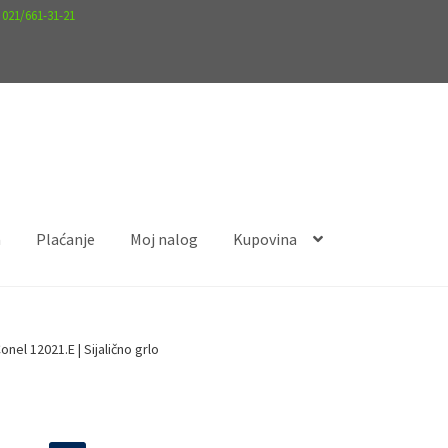
.
021/661-31-21
a
Plaćanje
Moj nalog
Kupovina
nalog
Kupovina
onel 12021.E | Sijalično grlo