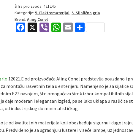
Sijalično
Šifra proizvoda:
421245
Kategorije:
5. Elektromaterijal
,
5. Sijalična grla
grlo
Brend:
Aling Conel
količina
Fa
X
Vi
W
E
S
ce
b
h
m
h
b
er
at
ai
ar
o
sA
l
e
o
p
k
p
grlo
12021.E od proizvođača Aling Conel predstavlja pouzdano i pr
 za montažu rasvetnih tela u enterijeru. Namenjeno je za sijalice s
dnim E27 navojem, što omogućava širok izbor kompatibilnih sijal
ja daje moderan i elegantan izgled, pa se lako uklapa u različite st
a, od industrijskog do minimalističkog.
o je od kvalitetnih materijala koji obezbeđuju sigurnu i dugotrajn
u. Predviđeno je za ugradnju u lustere i viseće lampe, uz jednosta