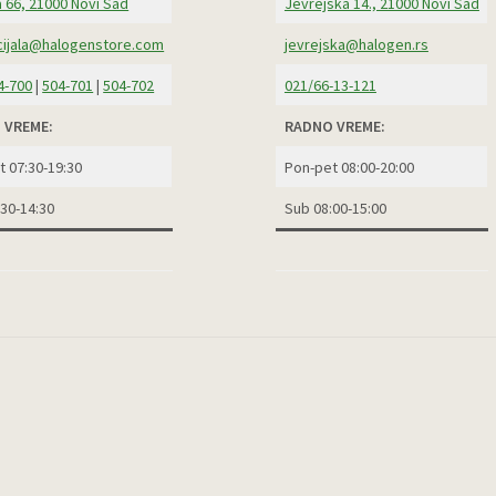
 66, 21000 Novi Sad
Jevrejska 14., 21000 Novi Sad
ijala@halogenstore.com
jevrejska@halogen.rs
4-700
|
504-701
|
504-702
021/66-13-121
 VREME:
RADNO VREME:
t 07:30-19:30
Pon-pet 08:00-20:00
:30-14:30
Sub 08:00-15:00