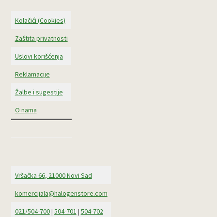
Kolačići (Cookies)
Zaštita privatnosti
Uslovi korišćenja
Reklamacije
Žalbe i sugestije
O nama
Vršačka 66, 21000 Novi Sad
komercijala@halogenstore.com
021/504-700
|
504-701
|
504-702