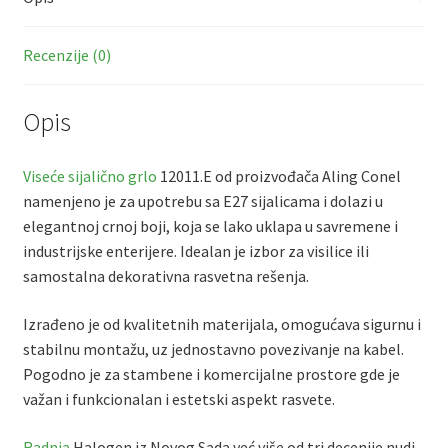
o
p
k
p
Recenzije (0)
Opis
Viseće sijalično grlo
12011.E od proizvođača Aling Conel
namenjeno je za upotrebu sa E27 sijalicama i dolazi u
elegantnoj crnoj boji, koja se lako uklapa u savremene i
industrijske enterijere. Idealan je izbor za visilice ili
samostalna dekorativna rasvetna rešenja.
Izrađeno je od kvalitetnih materijala, omogućava sigurnu i
stabilnu montažu, uz jednostavno povezivanje na kabel.
Pogodno je za stambene i komercijalne prostore gde je
važan i funkcionalan i estetski aspekt rasvete.
Radnja
Halogen iz Novog Sada već više od tri decenije nudi