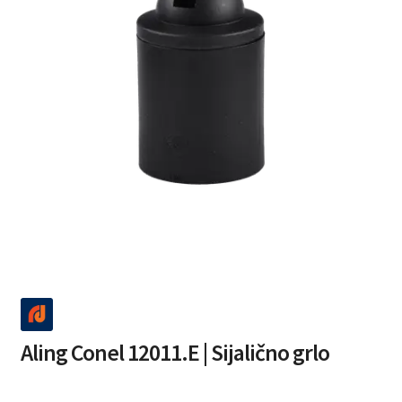
Aling Conel 12011.E | Sijalično grlo