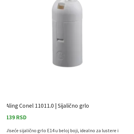
Aling Conel 11011.0 | Sijalično grlo
A
139
RSD
Viseće sijalično grlo E14 u beloj boji, idealno za lustere i
S