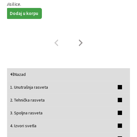
visilice.
z
z
Dodaj u korpu
Nazad
1. Unutrašnja rasveta
2. Tehnička rasveta
3. Spoljna rasveta
4. Izvori svetla