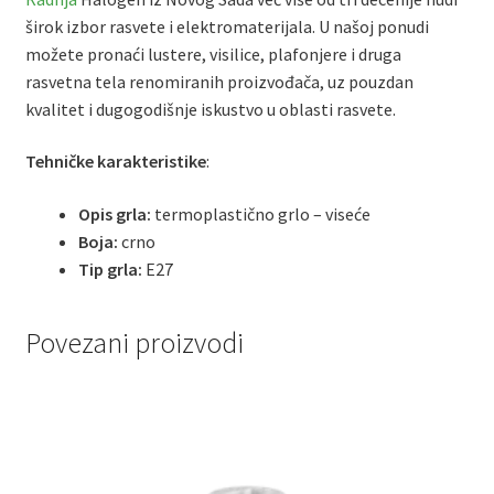
širok izbor rasvete i elektromaterijala. U našoj ponudi
možete pronaći lustere, visilice, plafonjere i druga
rasvetna tela renomiranih proizvođača, uz pouzdan
kvalitet i dugogodišnje iskustvo u oblasti rasvete.
Tehničke karakteristike
:
Opis grla:
termoplastično grlo – viseće
Boja:
crno
Tip grla:
E27
Povezani proizvodi