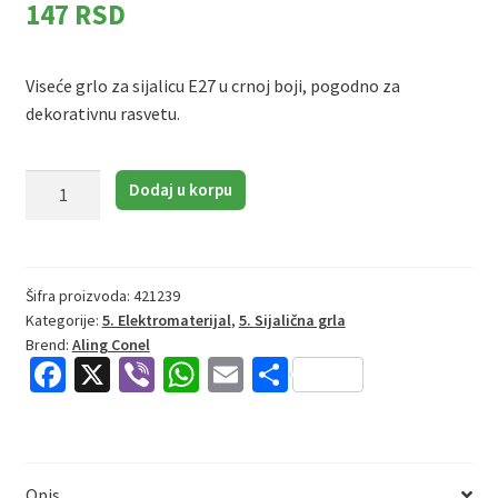
147
RSD
Viseće grlo za sijalicu E27 u crnoj boji, pogodno za
dekorativnu rasvetu.
Aling
Dodaj u korpu
Conel
12011.E
|
Sijalično
Šifra proizvoda:
421239
Kategorije:
5. Elektromaterijal
,
5. Sijalična grla
grlo
Brend:
Aling Conel
količina
Fa
X
Vi
W
E
S
ce
b
h
m
h
b
er
at
ai
ar
o
sA
l
e
Opis